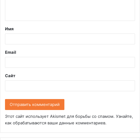
е
н
т
Имя
а
р
и
Email
й
*
Сайт
Этот сайт использует Akismet для борьбы со спамом.
Узнайте,
как обрабатываются ваши данные комментариев
.