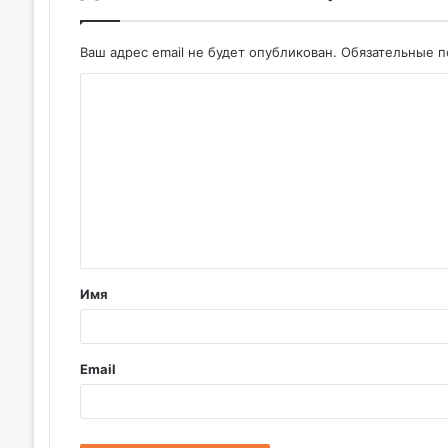
Ваш адрес email не будет опубликован.
Обязательные 
К
о
м
м
е
н
т
Имя
а
р
и
Email
й
*