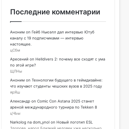
Последние комментарии
Аноним
on
Гейб Ньюэлл дал интервью Ютуб
каналу с 19 подписчиками — интервью
настоящее.
цСбм
Аресений
on
Helldivers 2: почему все сходят с ума
по этой игре?
ЩЛНы
Аноним
on
Технологии будущего в геймдизайне:
что изучают студенты чешских вузов в 2025 году
ярЯш
Александр
on
Comic Con Astana 2025 станет
ареной международного турнира по Tekken 8
цЧЬы
Narkolog na dom_ynol
on
Новый логотип ESL
Здорова, народ Близкий человек уже несколько