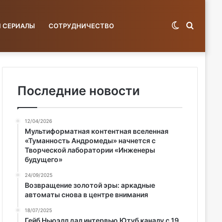
Switch
Поиск
И СЕРИАЛЫ
СОТРУДНИЧЕСТВО
skin
по
Последние новости
12/04/2026
базе...
Мультиформатная контентная вселенная
«Туманность Андромеды» начнется с
Творческой лаборатории «Инженеры
будущего»
24/09/2025
Возвращение золотой эры: аркадные
автоматы снова в центре внимания
18/07/2025
Гейб Ньюэлл дал интервью Ютуб каналу с 19