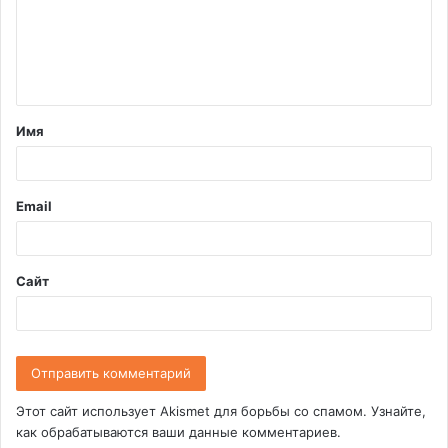
м
е
н
т
Имя
а
р
и
Email
й
*
Сайт
Этот сайт использует Akismet для борьбы со спамом.
Узнайте,
как обрабатываются ваши данные комментариев
.