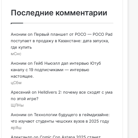
Последние комментарии
Аноним
on
Первый планшет от POCO — POCO Pad
поступает в продажу в Казахстане: дата запуска,
где купить
мСнс
Аноним
on
Гейб Ньюэлл дал интервью Ютуб
каналу с 19 подписчиками — интервью
настоящее.
цСбм
Аресений
on
Helldivers 2: почему все сходят с ума
по этой игре?
ЩЛНы
Аноним
on
Технологии будущего в геймдизайне:
что изучают студенты чешских вузов в 2025 году
ярЯш
Александр
on
Comic Con Astana 2025 станет