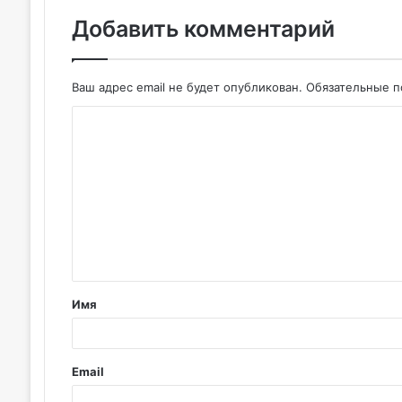
Добавить комментарий
Ваш адрес email не будет опубликован.
Обязательные 
К
о
м
м
е
н
т
Имя
а
р
и
Email
й