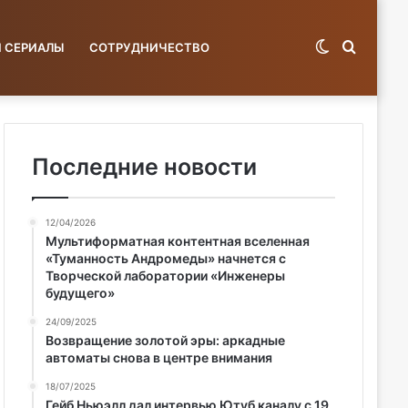
Switch
Поиск
И СЕРИАЛЫ
СОТРУДНИЧЕСТВО
skin
по
Последние новости
12/04/2026
базе...
Мультиформатная контентная вселенная
«Туманность Андромеды» начнется с
Творческой лаборатории «Инженеры
будущего»
24/09/2025
Возвращение золотой эры: аркадные
автоматы снова в центре внимания
18/07/2025
Гейб Ньюэлл дал интервью Ютуб каналу с 19