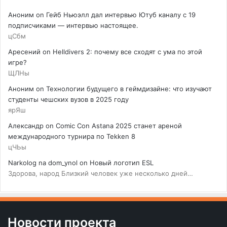
Аноним
on
Гейб Ньюэлл дал интервью Ютуб каналу с 19
подписчиками — интервью настоящее.
цСбм
Аресений
on
Helldivers 2: почему все сходят с ума по этой
игре?
ЩЛНы
Аноним
on
Технологии будущего в геймдизайне: что изучают
студенты чешских вузов в 2025 году
ярЯш
Александр
on
Comic Con Astana 2025 станет ареной
международного турнира по Tekken 8
цЧЬы
Narkolog na dom_ynol
on
Новый логотип ESL
Здорова, народ Близкий человек уже несколько дней…
Новости проекта