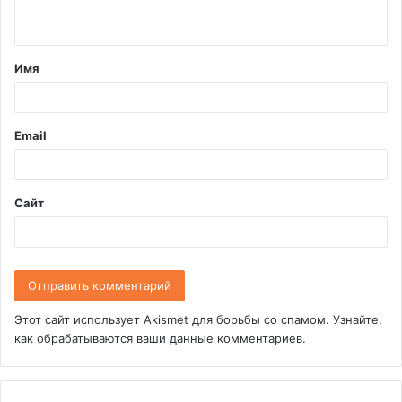
н
т
Имя
а
р
и
Email
й
*
Сайт
Этот сайт использует Akismet для борьбы со спамом.
Узнайте,
как обрабатываются ваши данные комментариев
.