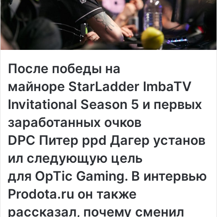
После победы на
майноре StarLadder ImbaTV
Invitational Season 5 и первых
заработанных очков
DPC
Питер ppd Дагер
установ
ил следующую цель
для
OpTic Gaming
. В интервью
Prodota.ru он также
рассказал, почему сменил