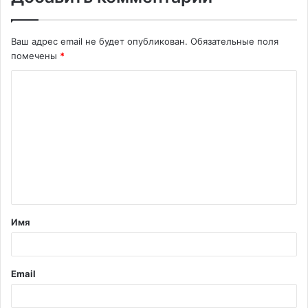
Ваш адрес email не будет опубликован.
Обязательные поля
помечены
*
К
о
м
м
е
н
т
Имя
а
р
и
Email
й
*