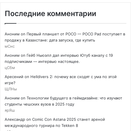
Последние комментарии
Аноним
on
Первый планшет от POCO — POCO Pad поступает в
продажу в Казахстане: дата запуска, где купить
мСнс
Аноним
on
Гейб Ньюэлл дал интервью Ютуб каналу с 19
подписчиками — интервью настоящее.
цСбм
Аресений
on
Helldivers 2: почему все сходят с ума по этой
игре?
ЩЛНы
Аноним
on
Технологии будущего в геймдизайне: что изучают
студенты чешских вузов в 2025 году
ярЯш
Александр
on
Comic Con Astana 2025 станет ареной
международного турнира по Tekken 8