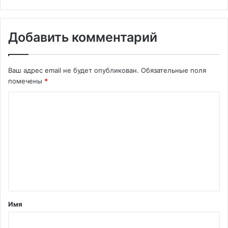
Добавить комментарий
Ваш адрес email не будет опубликован.
Обязательные поля
помечены
*
К
о
м
м
е
н
т
Имя
а
р