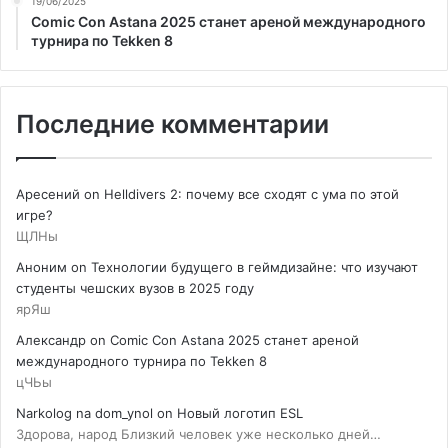
19/06/2025
Comic Con Astana 2025 станет ареной международного
турнира по Tekken 8
Последние комментарии
Аресений
on
Helldivers 2: почему все сходят с ума по этой
игре?
ЩЛНы
Аноним
on
Технологии будущего в геймдизайне: что изучают
студенты чешских вузов в 2025 году
ярЯш
Александр
on
Comic Con Astana 2025 станет ареной
международного турнира по Tekken 8
цЧЬы
Narkolog na dom_ynol
on
Новый логотип ESL
Здорова, народ Близкий человек уже несколько дней…