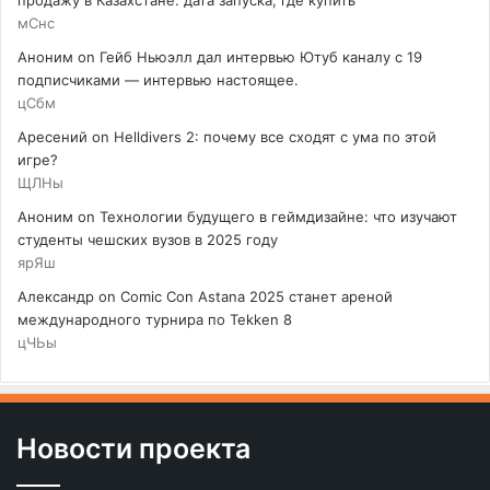
мСнс
Аноним
on
Гейб Ньюэлл дал интервью Ютуб каналу с 19
подписчиками — интервью настоящее.
цСбм
Аресений
on
Helldivers 2: почему все сходят с ума по этой
игре?
ЩЛНы
Аноним
on
Технологии будущего в геймдизайне: что изучают
студенты чешских вузов в 2025 году
ярЯш
Александр
on
Comic Con Astana 2025 станет ареной
международного турнира по Tekken 8
цЧЬы
Новости проекта