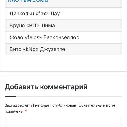
NÃO TEM COMO
Линкольн «fnx» Лау
Бруно «BIT» Лима
Жоао «felps» Васконселлос
Вито «kNg» Джузеппе
Добавить комментарий
Ваш адрес email не будет опубликован.
Обязательные поля
помечены
*
К