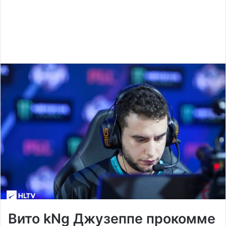
Вито kNg Джузеппе
прокомме