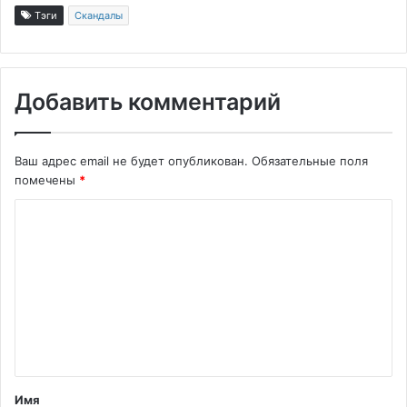
Тэги
Скандалы
Добавить комментарий
Ваш адрес email не будет опубликован.
Обязательные поля
помечены
*
К
о
м
м
е
н
т
Имя
а