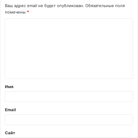
Ваш адрес email не будет опубликован.
Обязательные поля
помечены
*
К
о
м
м
е
н
т
Имя
а
р
и
Email
й
*
Сайт