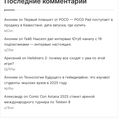
Последние комментарии
Аноним
on
Первый планшет от POCO — POCO Pad поступает в
продажу в Казахстане: дата запуска, где купить
мСнс
Аноним
on
Гейб Ньюэлл дал интервью Ютуб каналу с 19
подписчиками — интервью настоящее.
цСбм
Аресений
on
Helldivers 2: почему все сходят с ума по этой
игре?
ЩЛНы
Аноним
on
Технологии будущего в геймдизайне: что изучают
студенты чешских вузов в 2025 году
ярЯш
Александр
on
Comic Con Astana 2025 станет ареной
международного турнира по Tekken 8
цЧЬы