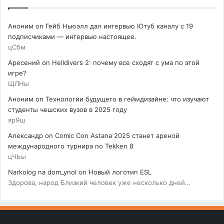
Аноним
on
Гейб Ньюэлл дал интервью Ютуб каналу с 19
подписчиками — интервью настоящее.
цСбм
Аресений
on
Helldivers 2: почему все сходят с ума по этой
игре?
ЩЛНы
Аноним
on
Технологии будущего в геймдизайне: что изучают
студенты чешских вузов в 2025 году
ярЯш
Александр
on
Comic Con Astana 2025 станет ареной
международного турнира по Tekken 8
цЧЬы
Narkolog na dom_ynol
on
Новый логотип ESL
Здорова, народ Близкий человек уже несколько дней…