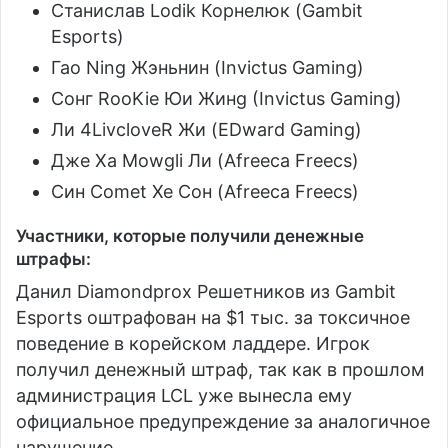
Станислав Lodik Корнелюк
(
Gambit
Esports
)
Гао Ning Жэньнин
(
Invictus Gaming
)
Сонг RooKie Юи Жин
g (
Invictus Gaming
)
Ли 4LivcloveR Жи (
EDward Gaming
)
Дже Ха Mowgli Ли
(
Afreeca Freecs
)
Син Comet Хе Сон
(
Afreeca Freecs
)
Участники, которые получили денежные
штрафы:
Данил Diamondprox Решетников
из
Gambit
Esports
оштрафован на $1 тыс. за токсичное
поведение в корейском ладдере. Игрок
получил денежный штраф, так как в прошлом
администрация LCL уже вынесла ему
официальное предупреждение за аналогичное
нарушение.