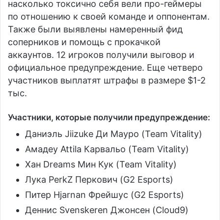
насколько токсично себя вели про-геймеры
по отношению к своей команде и оппонентам.
Также были выявлены намеренный фид
соперников и помощь с прокачкой
аккаунтов. 12 игроков получили выговор и
официальное предупреждение. Еще четверо
участников выплатят штрафы в размере $1-2
тыс.
Участники, которые получили предупреждение:
Даниэль Jiizuke Ди Мауро
(
Team Vitality
)
Амадеу Attila Карвальо (
Team Vitality
)
Хан Dreams Мин Кук
(
Team Vitality
)
Лука PerkZ Перкович
(
G2 Esports
)
Питер Hjarnan Фрейшус
(
G2 Esports
)
Деннис Svenskeren Джонсен
(
Cloud9
)