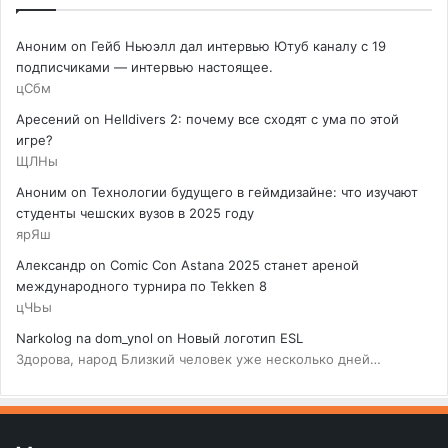
Аноним
on
Гейб Ньюэлл дал интервью Ютуб каналу с 19
подписчиками — интервью настоящее.
цСбм
Аресений
on
Helldivers 2: почему все сходят с ума по этой
игре?
ЩЛНы
Аноним
on
Технологии будущего в геймдизайне: что изучают
студенты чешских вузов в 2025 году
ярЯш
Александр
on
Comic Con Astana 2025 станет ареной
международного турнира по Tekken 8
цЧЬы
Narkolog na dom_ynol
on
Новый логотип ESL
Здорова, народ Близкий человек уже несколько дней…