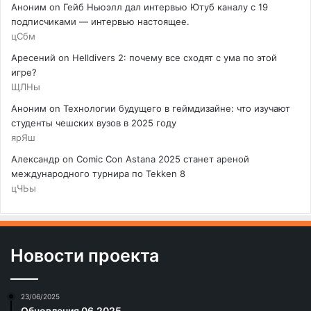
Аноним
on
Гейб Ньюэлл дал интервью Ютуб каналу с 19
подписчиками — интервью настоящее.
цСбм
Аресений
on
Helldivers 2: почему все сходят с ума по этой
игре?
ЩЛНы
Аноним
on
Технологии будущего в геймдизайне: что изучают
студенты чешских вузов в 2025 году
ярЯш
Александр
on
Comic Con Astana 2025 станет ареной
международного турнира по Tekken 8
цЧЬы
Новости проекта
23/06/2025
Обновления 06.2025