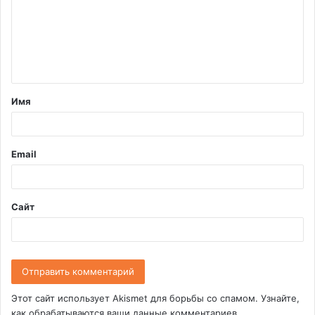
м
е
н
т
Имя
а
р
и
Email
й
*
Сайт
Этот сайт использует Akismet для борьбы со спамом.
Узнайте,
как обрабатываются ваши данные комментариев
.