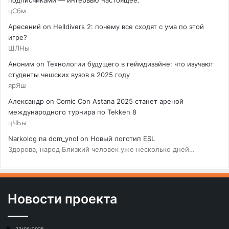
цСбм
Аресений
on
Helldivers 2: почему все сходят с ума по этой
игре?
ЩЛНы
Аноним
on
Технологии будущего в геймдизайне: что изучают
студенты чешских вузов в 2025 году
ярЯш
Александр
on
Comic Con Astana 2025 станет ареной
международного турнира по Tekken 8
цЧЬы
Narkolog na dom_ynol
on
Новый логотип ESL
Здорова, народ Близкий человек уже несколько дней…
Новости проекта
23/06/2025