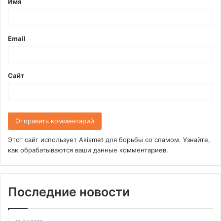
Имя
а
р
и
Email
й
*
Сайт
Этот сайт использует Akismet для борьбы со спамом.
Узнайте,
как обрабатываются ваши данные комментариев
.
Последние новости