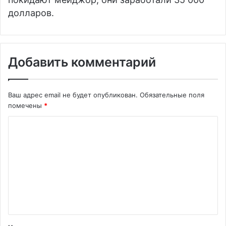
долларов.
Добавить комментарий
Ваш адрес email не будет опубликован.
Обязательные поля
помечены
*
К
о
м
м
е
н
т