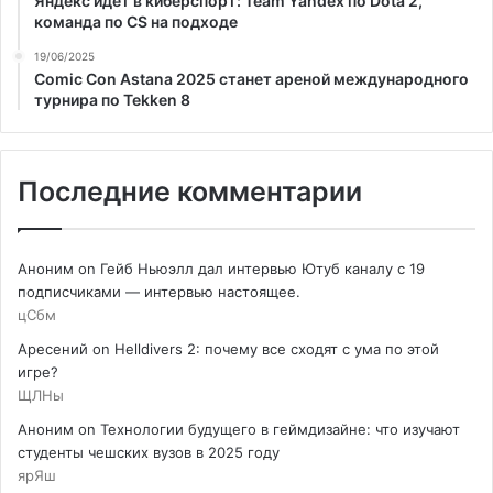
Яндекс идет в киберспорт: Team Yandex по Dota 2,
команда по CS на подходе
19/06/2025
Comic Con Astana 2025 станет ареной международного
турнира по Tekken 8
Последние комментарии
Аноним
on
Гейб Ньюэлл дал интервью Ютуб каналу с 19
подписчиками — интервью настоящее.
цСбм
Аресений
on
Helldivers 2: почему все сходят с ума по этой
игре?
ЩЛНы
Аноним
on
Технологии будущего в геймдизайне: что изучают
студенты чешских вузов в 2025 году
ярЯш