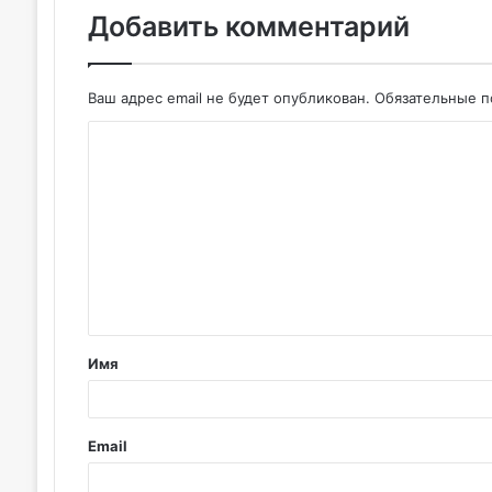
Добавить комментарий
Ваш адрес email не будет опубликован.
Обязательные 
К
о
м
м
е
н
т
Имя
а
р
и
Email
й