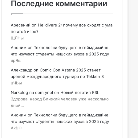
Последние комментарии
Аресений
on
Helldivers 2: почему все сходят с ума
по этой игре?
ЩЛНы
Аноним
on
Технологии будущего в геймдизайне:
что изучают студенты чешских вузов в 2025 году
ярЯш
Александр
on
Comic Con Astana 2025 станет
ареной международного турнира по Tekken 8
цЧЬы
Narkolog na dom_ynol
on
Новый логотип ESL
Здорова, народ Близкий человек уже несколько
дней…
Аноним
on
Технологии будущего в геймдизайне:
что изучают студенты чешских вузов в 2025 году
АкЬФ