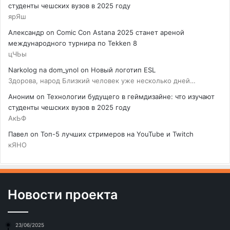
студенты чешских вузов в 2025 году
ярЯш
Александр
on
Comic Con Astana 2025 станет ареной
международного турнира по Tekken 8
цЧЬы
Narkolog na dom_ynol
on
Новый логотип ESL
Здорова, народ Близкий человек уже несколько дней…
Аноним
on
Технологии будущего в геймдизайне: что изучают
студенты чешских вузов в 2025 году
АкЬФ
Павел
on
Топ-5 лучших стримеров на YouTube и Twitch
кЯНО
Новости проекта
23/06/2025