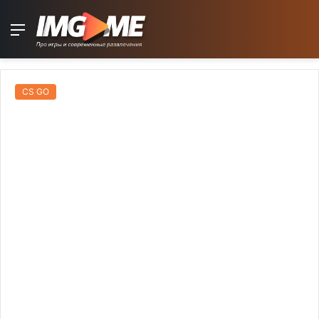
Menu
CS GO