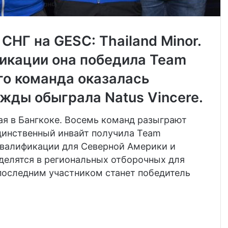
СНГ на GESC: Thailand Minor.
фикации она победила
Team
ого команда оказалась
ажды обыграла
Natus Vincere
.
мая в Бангкоке. Восемь команд разыграют
 Единственный инвайт получила
Team
валификации для Северной Америки и
елятся в региональных отборочных для
 последним участником станет победитель