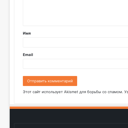
м
е
н
т
Имя
а
р
и
Email
й
*
Этот сайт использует Akismet для борьбы со спамом.
У