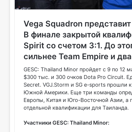
Vega Squadron представит 
В финале закрытой квали
Spirit
со счетом 3:1. До эт
сильнее
Team Empire
и дв
GESC: Thailand Minor пройдет с 9 по 12 
$300 тыс. и 300 очков Dota Pro Circuit.
Secret
.
VGJ.Storm
и
SG e-sports
прошли к
Южной Америки. Еще три команды опред
Европы, Китая и Юго-Восточной Азии, а
отдельной квалификации для Таиланда.
Участники GESC: Thailand Minor: