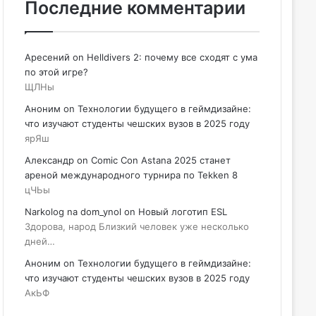
Последние комментарии
Аресений
on
Helldivers 2: почему все сходят с ума
по этой игре?
ЩЛНы
Аноним
on
Технологии будущего в геймдизайне:
что изучают студенты чешских вузов в 2025 году
ярЯш
Александр
on
Comic Con Astana 2025 станет
ареной международного турнира по Tekken 8
цЧЬы
Narkolog na dom_ynol
on
Новый логотип ESL
Здорова, народ Близкий человек уже несколько
дней…
Аноним
on
Технологии будущего в геймдизайне:
что изучают студенты чешских вузов в 2025 году
АкЬФ