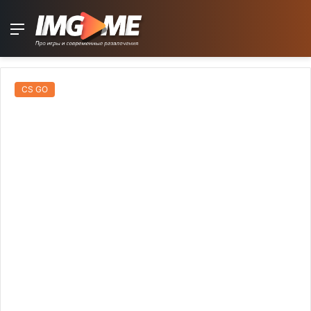
Menu
CS GO