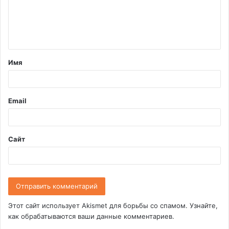
м
е
н
т
Имя
а
р
и
Email
й
*
Сайт
Этот сайт использует Akismet для борьбы со спамом.
Узнайте,
как обрабатываются ваши данные комментариев
.