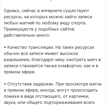
Однако, сейчас в интернете существуют
ресурсы, на которых можно найти записи
любых матчей по любому виду спорта.
Преимуществ у подобных сайтов
действительно много:
• Качество трансляции. На таких ресурсах
обычно все записи имеют высокое
разрешение, благодаря чему смотреть матч в
записи становится также комфортно, как и в
прямом эфире.
• Отсутствие задержек. При просмотре матча
в прямом эфире, иногда, могут происходить
помехи в виде отстающего, от картинки,
звука, или общего подтормаживания всего