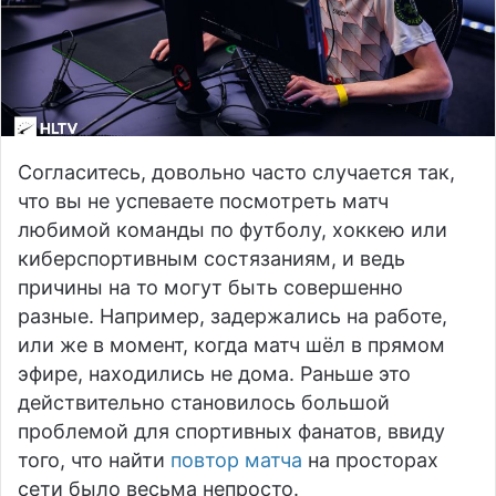
Согласитесь, довольно часто случается так,
что вы не успеваете посмотреть матч
любимой команды по футболу, хоккею или
киберспортивным состязаниям, и ведь
причины на то могут быть совершенно
разные. Например, задержались на работе,
или же в момент, когда матч шёл в прямом
эфире, находились не дома. Раньше это
действительно становилось большой
проблемой для спортивных фанатов, ввиду
того, что найти
повтор матча
на просторах
сети было весьма непросто.