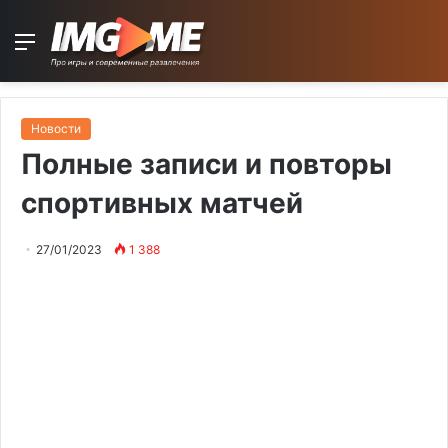
Menu
Новости
Полные записи и повторы
спортивных матчей
27/01/2023
1 388