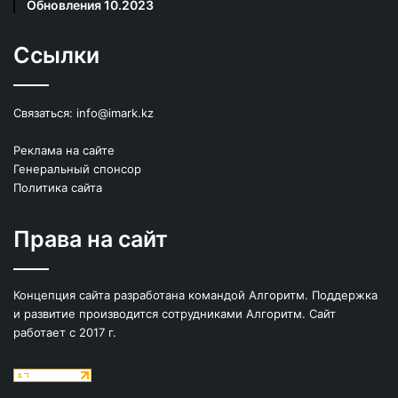
Обновления 10.2023
Ссылки
Связаться:
info@imark.kz
Реклама на сайте
Генеральный спонсор
Политика сайта
Права на сайт
Концепция сайта разработана командой Алгоритм. Поддержка
и развитие производится сотрудниками Алгоритм. Сайт
работает с 2017 г.