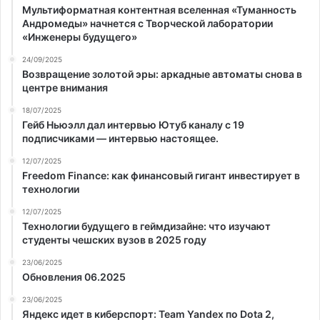
Мультиформатная контентная вселенная «Туманность
Андромеды» начнется с Творческой лаборатории
«Инженеры будущего»
24/09/2025
Возвращение золотой эры: аркадные автоматы снова в
центре внимания
18/07/2025
Гейб Ньюэлл дал интервью Ютуб каналу с 19
подписчиками — интервью настоящее.
12/07/2025
Freedom Finance: как финансовый гигант инвестирует в
технологии
12/07/2025
Технологии будущего в геймдизайне: что изучают
студенты чешских вузов в 2025 году
23/06/2025
Обновления 06.2025
23/06/2025
Яндекс идет в киберспорт: Team Yandex по Dota 2,