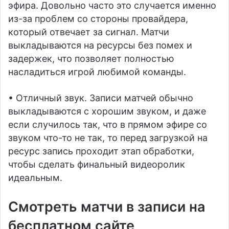
эфира. Довольно часто это случается именно
из-за проблем со стороны провайдера,
который отвечает за сигнал. Матчи
выкладываются на ресурсы без помех и
задержек, что позволяет полностью
насладиться игрой любимой команды.
• Отличный звук. Записи матчей обычно
выкладываются с хорошим звуком, и даже
если случилось так, что в прямом эфире со
звуком что-то не так, то перед загрузкой на
ресурс запись проходит этап обработки,
чтобы сделать финальный видеоролик
идеальным.
Смотреть матчи в записи на
бесплатном сайте