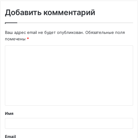
Добавить комментарий
Ваш адрес email не будет опубликован.
Обязательные поля
помечены
*
К
о
м
м
е
н
т
Имя
а
р
и
Email