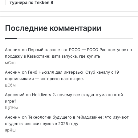
турнира по Tekken 8
Последние комментарии
Аноним
on
Первый планшет от POCO — POCO Pad поступает в
продажу в Казахстане: дата запуска, где купить
мСнс
Аноним
on
Гейб Ньюэлл дал интервью Ютуб каналу с 19
подписчиками — интервью настоящее.
цСбм
Аресений
on
Helldivers 2: почему все сходят с ума по этой
игре?
ЩЛНы
Аноним
on
Технологии будущего в геймдизайне: что изучают
студенты чешских вузов в 2025 году
ярЯш