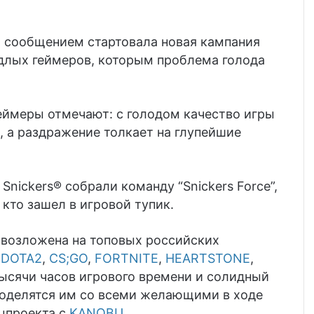
им сообщением стартовала новая кампания
ядлых геймеров, которым проблема голода
геймеры отмечают: c голодом качество игры
, а раздражение толкает на глупейшие
nickers® собрали команду “Snickers Force”,
кто зашел в игровой тупик.
 возложена на топовых российских
:
DOTA2
,
СS;GO
,
FORTNITE
,
HEARTSTONE
,
тысячи часов игрового времени и солидный
поделятся им со всеми желающими в ходе
ецпроекта с
KANOBU