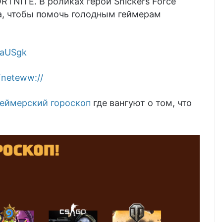
TNITE. В роликах герои Snickers Force
а, чтобы помочь голодным геймерам
zaUSgk
neteww://
геймерский гороскоп
где вангуют о том, что