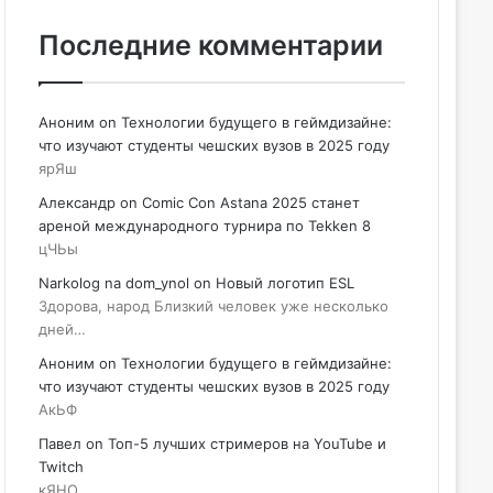
Последние комментарии
Аноним
on
Технологии будущего в геймдизайне:
что изучают студенты чешских вузов в 2025 году
ярЯш
Александр
on
Comic Con Astana 2025 станет
ареной международного турнира по Tekken 8
цЧЬы
Narkolog na dom_ynol
on
Новый логотип ESL
Здорова, народ Близкий человек уже несколько
дней…
Аноним
on
Технологии будущего в геймдизайне:
что изучают студенты чешских вузов в 2025 году
АкЬФ
Павел
on
Топ-5 лучших стримеров на YouTube и
Twitch
кЯНО