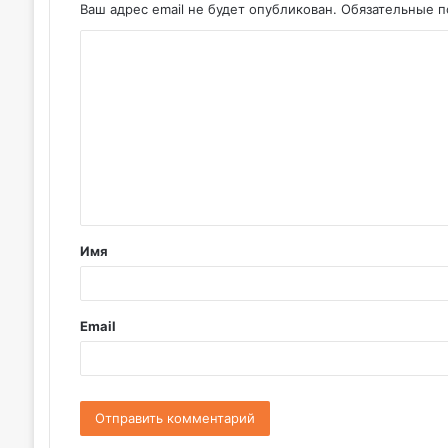
Ваш адрес email не будет опубликован.
Обязательные 
К
о
м
м
е
н
т
Имя
а
р
и
Email
й
*