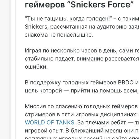
геймеров “Snickers Force”
“Ты не тащишь, когда голоден!” – с так
Snickers, рассчитанная на аудиторию за
знакома не понаслышке.
Играя по несколько часов в день, сами 
стабильно падает, внимание рассевается
ошибки.
В поддержку голодных геймеров BBDO и S
цель которой — прийти на помощь всем, 
Миссия по спасению голодных геймеров
стримеров в пяти игровых дисциплинах
WORLD OF TANKS
. За плечами ребят — 
игровой опыт. В ближайший месяц они 
регулярных игровых сессий на сайте сп