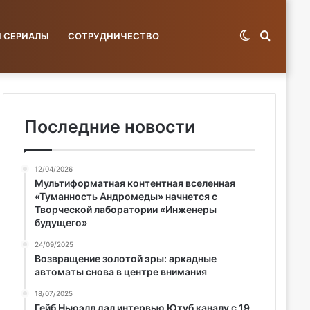
Switch
Поиск
И СЕРИАЛЫ
СОТРУДНИЧЕСТВО
skin
по
Последние новости
12/04/2026
базе...
Мультиформатная контентная вселенная
«Туманность Андромеды» начнется с
Творческой лаборатории «Инженеры
будущего»
24/09/2025
Возвращение золотой эры: аркадные
автоматы снова в центре внимания
18/07/2025
Гейб Ньюэлл дал интервью Ютуб каналу с 19