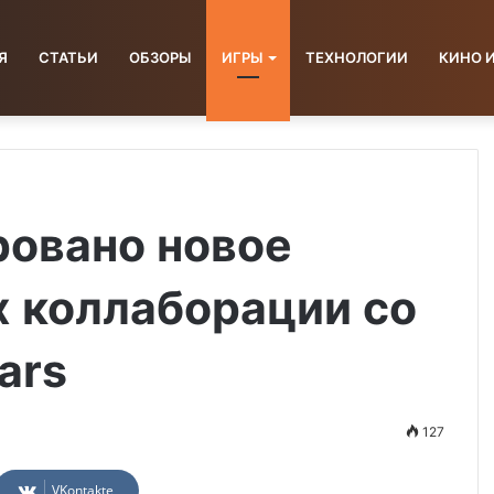
Я
СТАТЬИ
ОБЗОРЫ
ИГРЫ
ТЕХНОЛОГИИ
КИНО 
ировано новое
х коллаборации со
ars
127
VKontakte