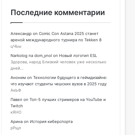
Последние комментарии
Александр
on
Comic Con Astana 2025 станет
ареной международного турнира по Tekken 8
цЧЬы
Narkolog na dom_ynol
on
Новый логотип ESL
Здорова, народ Близкий человек уже несколько
дней…
Аноним
on
Технологии будущего в геймдизайне:
что изучают студенты чешских вузов в 2025 году
АкЬФ
Павел
on
Топ-5 лучших стримеров на YouTube и
Twitch
кЯНО
Арина
on
История киберспорта
рРщл