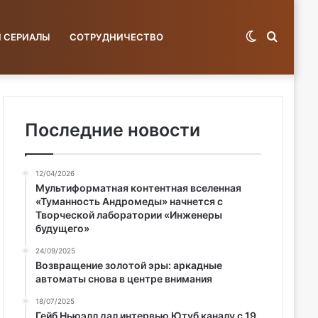
Switch
Поиск
И СЕРИАЛЫ
СОТРУДНИЧЕСТВО
skin
по
Последние новости
12/04/2026
базе...
Мультиформатная контентная вселенная
«Туманность Андромеды» начнется с
Творческой лаборатории «Инженеры
будущего»
24/09/2025
Возвращение золотой эры: аркадные
автоматы снова в центре внимания
18/07/2025
Гейб Ньюэлл дал интервью Ютуб каналу с 19