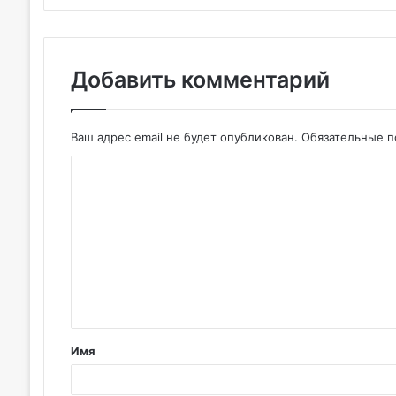
Добавить комментарий
Ваш адрес email не будет опубликован.
Обязательные 
К
о
м
м
е
н
т
Имя
а
р