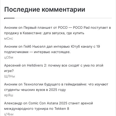
Последние комментарии
Аноним
on
Первый планшет от POCO — POCO Pad поступает в
продажу в Казахстане: дата запуска, где купить
мСнс
Аноним
on
Гейб Ньюэлл дал интервью Ютуб каналу с 19
подписчиками — интервью настоящее.
цСбм
Аресений
on
Helldivers 2: почему все сходят с ума по этой
игре?
ЩЛНы
Аноним
on
Технологии будущего в геймдизайне: что изучают
студенты чешских вузов в 2025 году
ярЯш
Александр
on
Comic Con Astana 2025 станет ареной
международного турнира по Tekken 8
цЧЬы