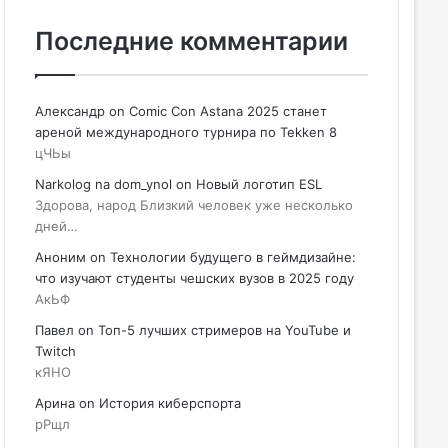
Последние комментарии
Александр
on
Comic Con Astana 2025 станет
ареной международного турнира по Tekken 8
цЧЬы
Narkolog na dom_ynol
on
Новый логотип ESL
Здорова, народ Близкий человек уже несколько
дней…
Аноним
on
Технологии будущего в геймдизайне:
что изучают студенты чешских вузов в 2025 году
АкЬФ
Павел
on
Топ-5 лучших стримеров на YouTube и
Twitch
кЯНО
Арина
on
История киберспорта
рРщл