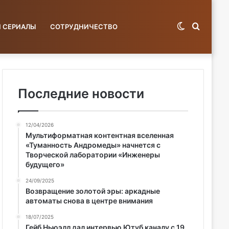
Switch
Поиск
И СЕРИАЛЫ
СОТРУДНИЧЕСТВО
skin
по
Последние новости
12/04/2026
базе...
Мультиформатная контентная вселенная
«Туманность Андромеды» начнется с
Творческой лаборатории «Инженеры
будущего»
24/09/2025
Возвращение золотой эры: аркадные
автоматы снова в центре внимания
18/07/2025
Гейб Ньюэлл дал интервью Ютуб каналу с 19