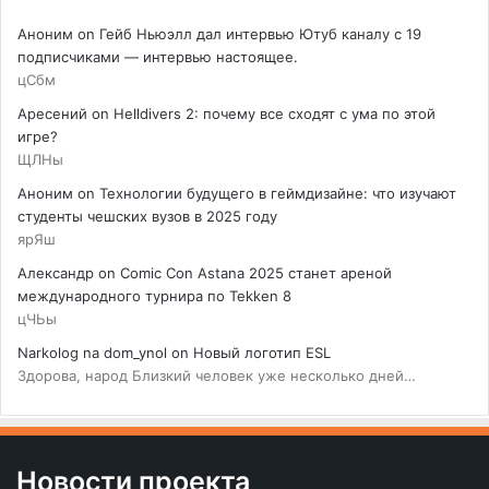
Аноним
on
Гейб Ньюэлл дал интервью Ютуб каналу с 19
подписчиками — интервью настоящее.
цСбм
Аресений
on
Helldivers 2: почему все сходят с ума по этой
игре?
ЩЛНы
Аноним
on
Технологии будущего в геймдизайне: что изучают
студенты чешских вузов в 2025 году
ярЯш
Александр
on
Comic Con Astana 2025 станет ареной
международного турнира по Tekken 8
цЧЬы
Narkolog na dom_ynol
on
Новый логотип ESL
Здорова, народ Близкий человек уже несколько дней…
Новости проекта