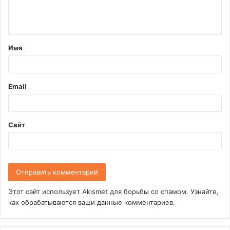
е
н
т
Имя
а
р
и
Email
й
*
Сайт
Этот сайт использует Akismet для борьбы со спамом.
Узнайте,
как обрабатываются ваши данные комментариев
.