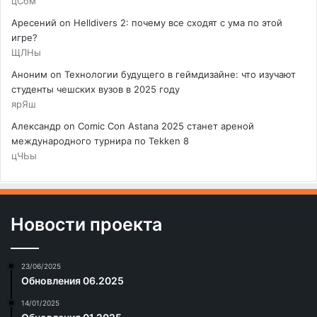
цСбм
Аресений
on
Helldivers 2: почему все сходят с ума по этой
игре?
ЩЛНы
Аноним
on
Технологии будущего в геймдизайне: что изучают
студенты чешских вузов в 2025 году
ярЯш
Александр
on
Comic Con Astana 2025 станет ареной
международного турнира по Tekken 8
цЧЬы
Новости проекта
23/06/2025
Обновления 06.2025
14/01/2025