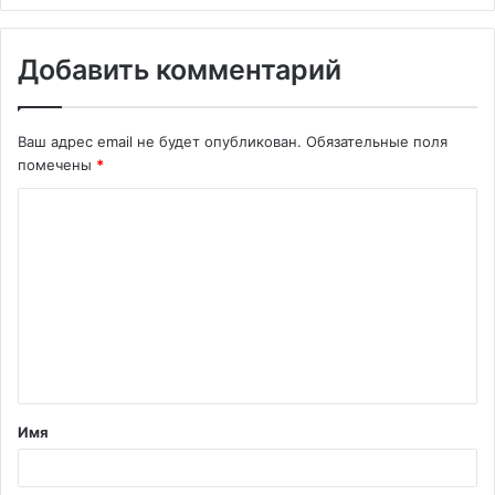
Добавить комментарий
Ваш адрес email не будет опубликован.
Обязательные поля
помечены
*
К
о
м
м
е
н
т
Имя
а
р