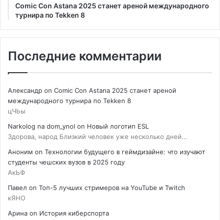
Comic Con Astana 2025 станет ареной международного
турнира по Tekken 8
Последние комментарии
Александр
on
Comic Con Astana 2025 станет ареной
международного турнира по Tekken 8
цЧЬы
Narkolog na dom_ynol
on
Новый логотип ESL
Здорова, народ Близкий человек уже несколько дней…
Аноним
on
Технологии будущего в геймдизайне: что изучают
студенты чешских вузов в 2025 году
АкЬФ
Павел
on
Топ-5 лучших стримеров на YouTube и Twitch
кЯНО
Арина
on
История киберспорта