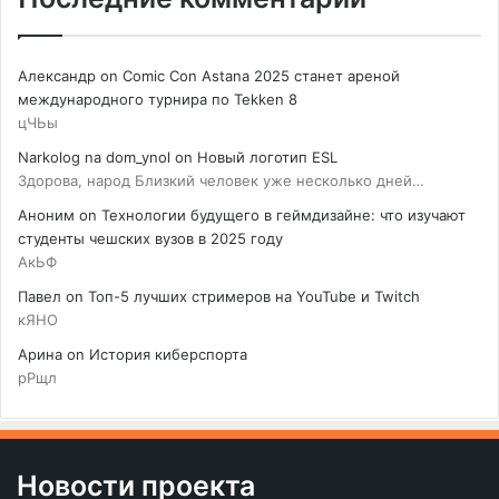
Александр
on
Comic Con Astana 2025 станет ареной
международного турнира по Tekken 8
цЧЬы
Narkolog na dom_ynol
on
Новый логотип ESL
Здорова, народ Близкий человек уже несколько дней…
Аноним
on
Технологии будущего в геймдизайне: что изучают
студенты чешских вузов в 2025 году
АкЬФ
Павел
on
Топ-5 лучших стримеров на YouTube и Twitch
кЯНО
Арина
on
История киберспорта
рРщл
Новости проекта