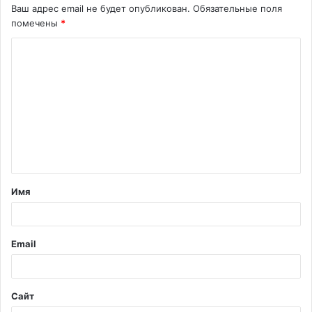
Ваш адрес email не будет опубликован.
Обязательные поля
помечены
*
К
о
м
м
е
н
т
Имя
а
р
и
Email
й
*
Сайт