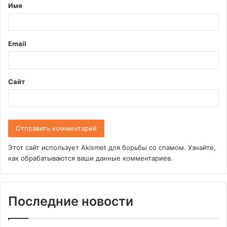
Имя
а
р
и
Email
й
*
Сайт
Этот сайт использует Akismet для борьбы со спамом.
Узнайте,
как обрабатываются ваши данные комментариев
.
Последние новости