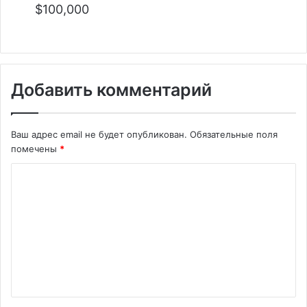
$100,000
Добавить комментарий
Ваш адрес email не будет опубликован.
Обязательные поля
помечены
*
К
о
м
м
е
н
т