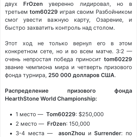
двух
FrOzen
уверенно лидировал, но в
третьем
tom60229
играя своим Разбойником
смог увести важную карту, Озарение, и
быстро захватить контроль над столом.
Этот ход не только вернул его в этом
конкретном сете, но и во всем матче. 3:2 —
очень непростая победа приносит
tom60229
звание чемпиона мира и четверть призового
фонда турнира,
250
000
долларов
США
.
Распределение призового фонда
HearthStone World Championship:
1 место —
Tom60229
: $250,000
2 место —
Fr0zen
: 150,000
3-4 места —
asonZhou
и
Surrender
: по