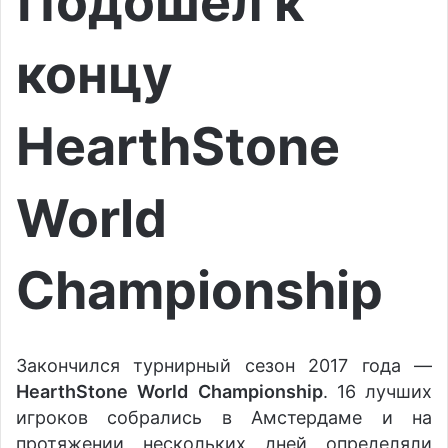
Подошел к
концу
HearthStone
World
Championship
Закончился турнирный сезон 2017 года —
Hear
t
hStone
W
orld
C
hampionship
. 16 лучших
игроков собрались в Амстердаме и на
протяжении нескольких дней определяли