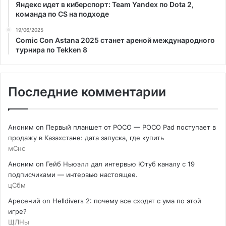
Яндекс идет в киберспорт: Team Yandex по Dota 2,
команда по CS на подходе
19/06/2025
Comic Con Astana 2025 станет ареной международного
турнира по Tekken 8
Последние комментарии
Аноним
on
Первый планшет от POCO — POCO Pad поступает в
продажу в Казахстане: дата запуска, где купить
мСнс
Аноним
on
Гейб Ньюэлл дал интервью Ютуб каналу с 19
подписчиками — интервью настоящее.
цСбм
Аресений
on
Helldivers 2: почему все сходят с ума по этой
игре?
ЩЛНы