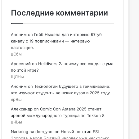
Последние комментарии
Аноним
on
Гейб Ньюэлл дал интервью Ютуб
каналу с 19 подписчиками — интервью
настоящее.
цСбм
Аресений
on
Helldivers 2: почему все сходят с ума
по этой игре?
ЩЛНы
Аноним
on
Технологии будущего в геймдизайне:
что изучают студенты чешских вузов в 2025 году
ярЯш
Александр
on
Comic Con Astana 2025 станет
ареной международного турнира по Tekken 8
цЧЬы
Narkolog na dom_ynol
on
Новый логотип ESL
Здорова, народ Близкий человек уже несколько