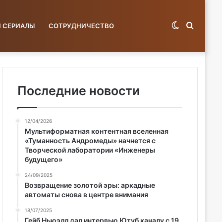
Switch
Поиск
И СЕРИАЛЫ
СОТРУДНИЧЕСТВО
skin
по
Последние новости
12/04/2026
базе...
Мультиформатная контентная вселенная
«Туманность Андромеды» начнется с
Творческой лаборатории «Инженеры
будущего»
24/09/2025
Возвращение золотой эры: аркадные
автоматы снова в центре внимания
18/07/2025
Гейб Ньюэлл дал интервью Ютуб каналу с 19