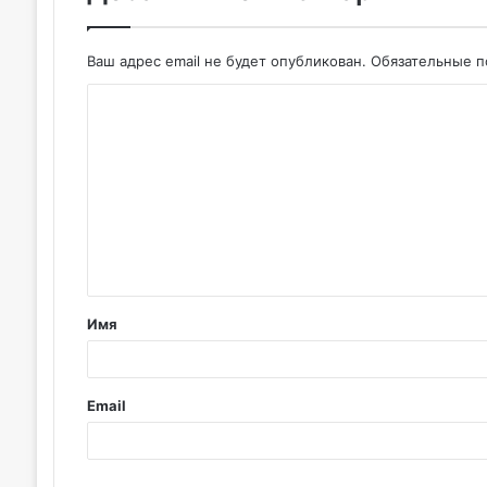
Ваш адрес email не будет опубликован.
Обязательные 
К
о
м
м
е
н
т
Имя
а
р
и
Email
й
*