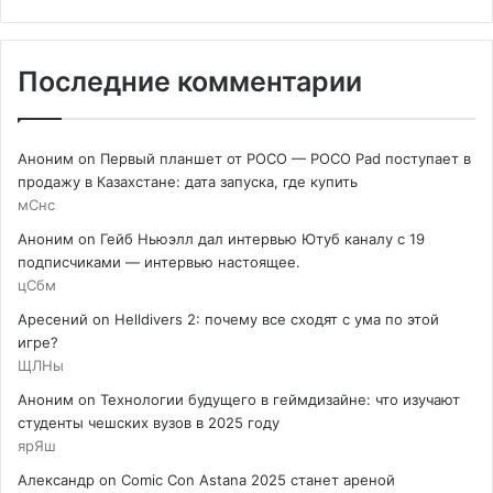
Последние комментарии
Аноним
on
Первый планшет от POCO — POCO Pad поступает в
продажу в Казахстане: дата запуска, где купить
мСнс
Аноним
on
Гейб Ньюэлл дал интервью Ютуб каналу с 19
подписчиками — интервью настоящее.
цСбм
Аресений
on
Helldivers 2: почему все сходят с ума по этой
игре?
ЩЛНы
Аноним
on
Технологии будущего в геймдизайне: что изучают
студенты чешских вузов в 2025 году
ярЯш
Александр
on
Comic Con Astana 2025 станет ареной