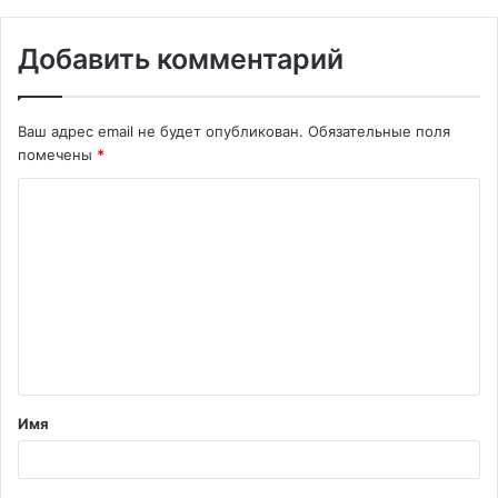
Добавить комментарий
Ваш адрес email не будет опубликован.
Обязательные поля
помечены
*
К
о
м
м
е
н
т
Имя
а
р
и