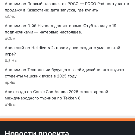
Аноним
on
Первый планшет от POCO — POCO Pad поступает в
продажу в Казахстане: дата запуска, где купить
мСнс
Аноним
on
Гейб Ньюэлл дал интервью Ютуб каналу с 19
подписчиками — интервью настоящее.
цСбм
Аресений
on
Helldivers 2: почему все сходят с ума по этой
игре?
ЩЛНы
Аноним
on
Технологии будущего в геймдизайне: что изучают
студенты чешских вузов в 2025 году
ярЯш
Александр
on
Comic Con Astana 2025 станет ареной
международного турнира по Tekken 8
цЧЬы
Новости проекта