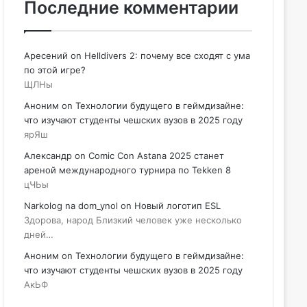
Последние комментарии
Аресений
on
Helldivers 2: почему все сходят с ума
по этой игре?
ЩЛНы
Аноним
on
Технологии будущего в геймдизайне:
что изучают студенты чешских вузов в 2025 году
ярЯш
Александр
on
Comic Con Astana 2025 станет
ареной международного турнира по Tekken 8
цЧЬы
Narkolog na dom_ynol
on
Новый логотип ESL
Здорова, народ Близкий человек уже несколько
дней…
Аноним
on
Технологии будущего в геймдизайне:
что изучают студенты чешских вузов в 2025 году
АкЬФ