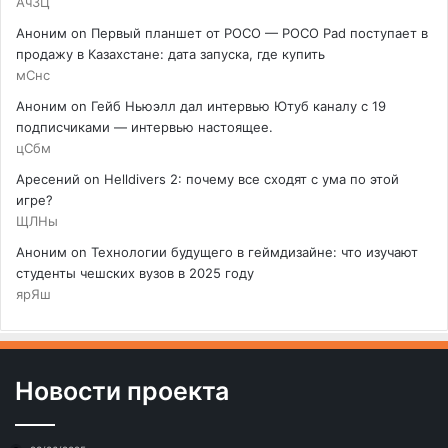
АчЗЦ
Аноним
on
Первый планшет от POCO — POCO Pad поступает в
продажу в Казахстане: дата запуска, где купить
мСнс
Аноним
on
Гейб Ньюэлл дал интервью Ютуб каналу с 19
подписчиками — интервью настоящее.
цСбм
Аресений
on
Helldivers 2: почему все сходят с ума по этой
игре?
ЩЛНы
Аноним
on
Технологии будущего в геймдизайне: что изучают
студенты чешских вузов в 2025 году
ярЯш
Новости проекта