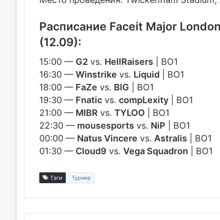
Расписание Faceit Major Londo
(12.09):
15:00 —
G2
vs.
HellRaisers
| BO1
16:30 —
Winstrike
vs.
Liquid
| BO1
18:00 —
FaZe
vs.
BIG
| BO1
19:30 —
Fnatic
vs.
compLexity
| BO1
21:00 —
MIBR
vs.
TYLOO
| BO1
22:30 —
mousesports
vs.
NiP
| BO1
00:00 —
Natus Vincere
vs.
Astralis
| BO1
01:30 —
Cloud9
vs.
Vega Squadron
| BO1
Тэги
Турнир