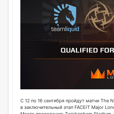
С 12 по 16 сентября пройдут матчи The 
в заключительный этап FACEIT Major Lon
Место проведения: Twickenham Stadium,