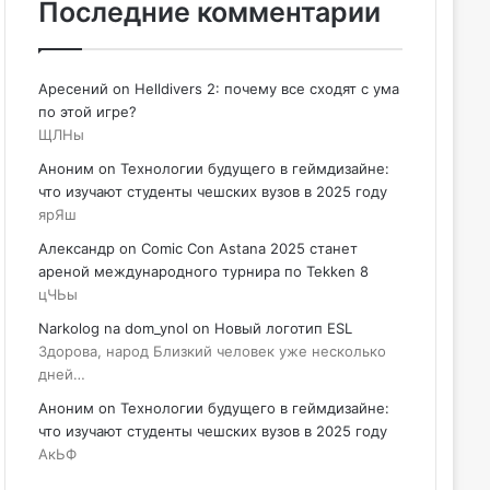
Последние комментарии
Аресений
on
Helldivers 2: почему все сходят с ума
по этой игре?
ЩЛНы
Аноним
on
Технологии будущего в геймдизайне:
что изучают студенты чешских вузов в 2025 году
ярЯш
Александр
on
Comic Con Astana 2025 станет
ареной международного турнира по Tekken 8
цЧЬы
Narkolog na dom_ynol
on
Новый логотип ESL
Здорова, народ Близкий человек уже несколько
дней…
Аноним
on
Технологии будущего в геймдизайне:
что изучают студенты чешских вузов в 2025 году
АкЬФ