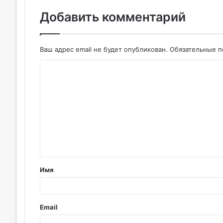
Добавить комментарий
Ваш адрес email не будет опубликован.
Обязательные 
К
о
м
м
е
н
т
Имя
а
р
и
Email
й