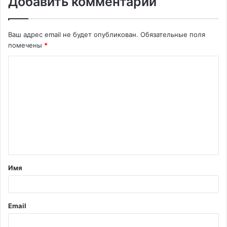
Добавить комментарий
Ваш адрес email не будет опубликован.
Обязательные поля
помечены
*
К
о
м
м
е
н
т
Имя
а
р
и
Email
й