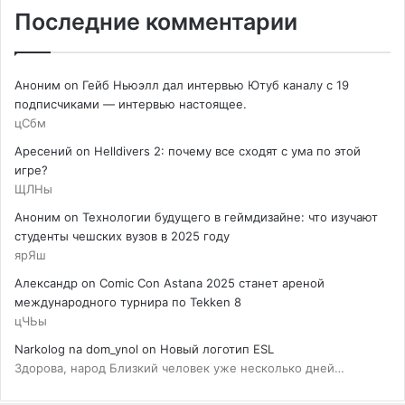
Последние комментарии
Аноним
on
Гейб Ньюэлл дал интервью Ютуб каналу с 19
подписчиками — интервью настоящее.
цСбм
Аресений
on
Helldivers 2: почему все сходят с ума по этой
игре?
ЩЛНы
Аноним
on
Технологии будущего в геймдизайне: что изучают
студенты чешских вузов в 2025 году
ярЯш
Александр
on
Comic Con Astana 2025 станет ареной
международного турнира по Tekken 8
цЧЬы
Narkolog na dom_ynol
on
Новый логотип ESL
Здорова, народ Близкий человек уже несколько дней…