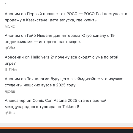
Аноним
on
Первый планшет от POCO — POCO Pad поступает в
продажу в Казахстане: дата запуска, где купить
мСнс
Аноним
on
Гейб Ньюэлл дал интервью Ютуб каналу с 19
подписчиками — интервью настоящее.
цСбм
Аресений
on
Helldivers 2: почему все сходят с ума по этой
игре?
ЩЛНы
Аноним
on
Технологии будущего в геймдизайне: что изучают
студенты чешских вузов в 2025 году
ярЯш
Александр
on
Comic Con Astana 2025 станет ареной
международного турнира по Tekken 8
цЧЬы