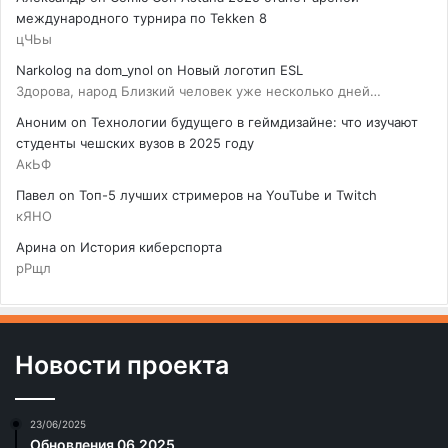
международного турнира по Tekken 8
цЧЬы
Narkolog na dom_ynol
on
Новый логотип ESL
Здорова, народ Близкий человек уже несколько дней…
Аноним
on
Технологии будущего в геймдизайне: что изучают
студенты чешских вузов в 2025 году
АкЬФ
Павел
on
Топ-5 лучших стримеров на YouTube и Twitch
кЯНО
Арина
on
История киберспорта
рРщл
Новости проекта
23/06/2025
Обновления 06.2025