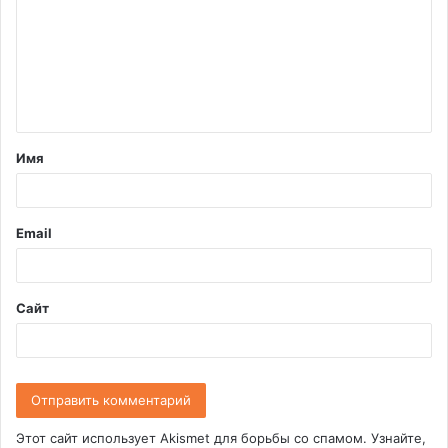
м
м
е
н
т
Имя
а
р
и
Email
й
*
Сайт
Этот сайт использует Akismet для борьбы со спамом.
Узнайте,