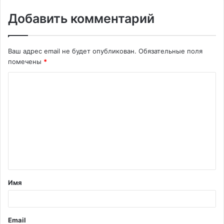
Добавить комментарий
Ваш адрес email не будет опубликован.
Обязательные поля
помечены
*
К
о
м
м
е
н
т
Имя
а
р
и
Email