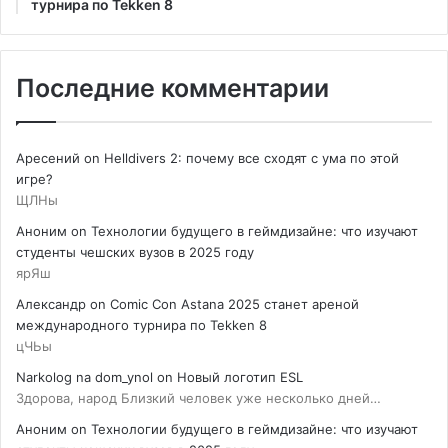
турнира по Tekken 8
Последние комментарии
Аресений
on
Helldivers 2: почему все сходят с ума по этой
игре?
ЩЛНы
Аноним
on
Технологии будущего в геймдизайне: что изучают
студенты чешских вузов в 2025 году
ярЯш
Александр
on
Comic Con Astana 2025 станет ареной
международного турнира по Tekken 8
цЧЬы
Narkolog na dom_ynol
on
Новый логотип ESL
Здорова, народ Близкий человек уже несколько дней…
Аноним
on
Технологии будущего в геймдизайне: что изучают