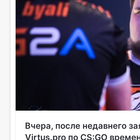
Вчера, после недавнего зая
Virtus.pro
по CS:GO времен