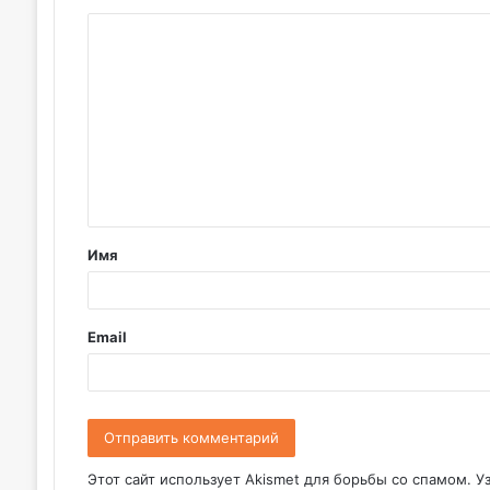
К
о
м
м
е
н
т
Имя
а
р
и
Email
й
*
Этот сайт использует Akismet для борьбы со спамом.
У