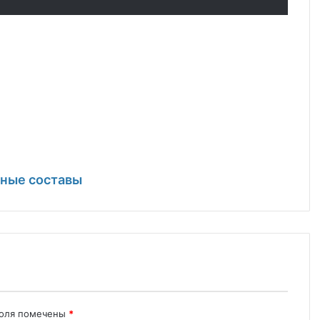
ьные составы
поля помечены
*