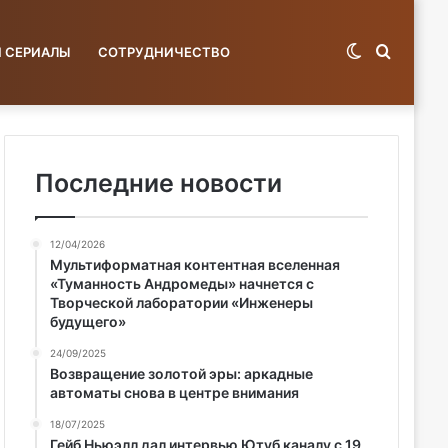
Switch
Поиск
И СЕРИАЛЫ
СОТРУДНИЧЕСТВО
skin
по
Последние новости
12/04/2026
базе...
Мультиформатная контентная вселенная
«Туманность Андромеды» начнется с
Творческой лаборатории «Инженеры
будущего»
24/09/2025
Возвращение золотой эры: аркадные
автоматы снова в центре внимания
18/07/2025
Гейб Ньюэлл дал интервью Ютуб каналу с 19