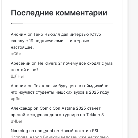
Последние комментарии
Аноним
on
Гейб Ньюэлл дал интервью Ютуб
каналу с 19 подписчиками — интервью
настоящее.
цСбм
Аресений
on
Helldivers 2: почему все сходят с ума
по этой игре?
ЩЛНы
Аноним
on
Технологии будущего в геймдизайне:
что изучают студенты чешских вузов в 2025 году
ярЯш
Александр
on
Comic Con Astana 2025 станет
ареной международного турнира по Tekken 8
цЧЬы
Narkolog na dom_ynol
on
Новый логотип ESL
Здорова, народ Близкий человек уже несколько