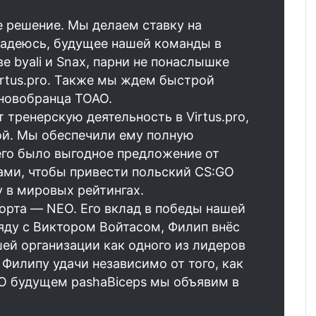
е решение. Мы делаем ставку на
надеюсь, будущее нашей команды в
е byali и Snax, парни не понаслышке
irtus.pro. Также мы ждем быстрой
 новобранца TOAO.
 тренерскую деятельность в Virtus.pro,
ой. Мы обеспечили ему полную
него было выгодное предложение от
нами, чтобы привести польский CS:GO
у в мировых рейтингах.
рта — NEO. Его вклад в победы нашей
яду с Виктором Войтасом, Филип внёс
й организации как одного из лидеров
Филипу удачи независимо от того, как
 О будущем pashaBiceps мы объявим в