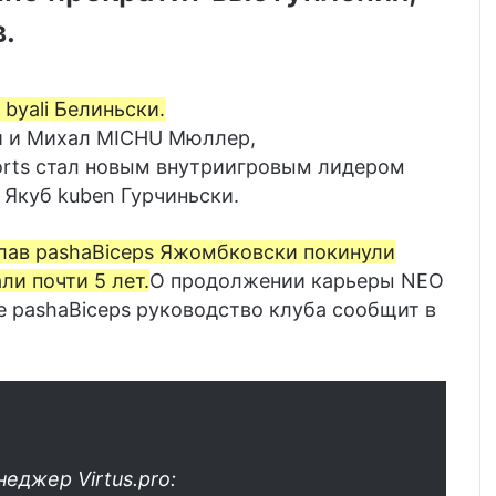
.
byali Белиньски.
и
и
Михал MICHU Мюллер
,
rts
стал новым внутриигровым лидером
я
Якуб kuben Гурчиньски
.
лав pashaBiceps Яжомбковски покинули
ли почти 5 лет.
О продолжении карьеры NEO
е pashaBiceps руководство клуба сообщит в
еджер Virtus.pro: