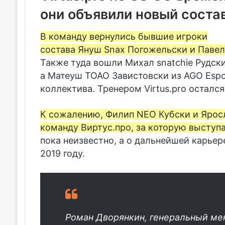
они объявили новый состав
В команду вернулись бывшие игроки
состава Януш Snax Погожельски и Павел 
Также туда вошли
Михал snatchie Рудск
а
Матеуш TOAO Завистовски
из
AGO Espo
коллектива. Тренером Virtus.pro осталс
К сожалению, Филип NEO Кубски и Ярос
команду Виртус.про, за которую выступа
пока неизвестно, а о дальнейшей карьер
2019 году.
Роман Дворянкин, генеральный мен