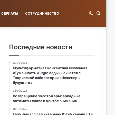
Switch
Поиск
И СЕРИАЛЫ
СОТРУДНИЧЕСТВО
skin
по
Последние новости
12/04/2026
базе...
Мультиформатная контентная вселенная
«Туманность Андромеды» начнется с
Творческой лаборатории «Инженеры
будущего»
24/09/2025
Возвращение золотой эры: аркадные
автоматы снова в центре внимания
18/07/2025
Гейб Ньюэлл дал интервью Ютуб каналу с 19