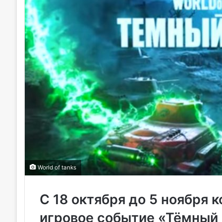
World of tanks
С 18 октября до 5 ноября 
игровое событие «Тёмный 