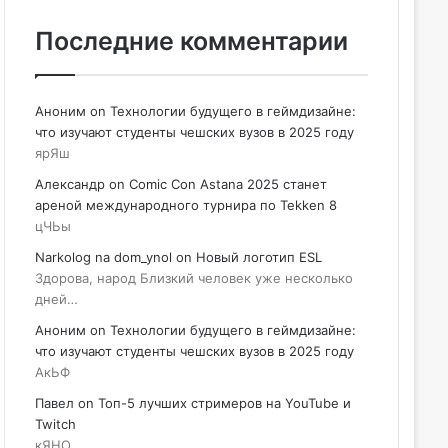
Последние комментарии
Аноним
on
Технологии будущего в геймдизайне:
что изучают студенты чешских вузов в 2025 году
ярЯш
Александр
on
Comic Con Astana 2025 станет
ареной международного турнира по Tekken 8
цЧЬы
Narkolog na dom_ynol
on
Новый логотип ESL
Здорова, народ Близкий человек уже несколько
дней…
Аноним
on
Технологии будущего в геймдизайне:
что изучают студенты чешских вузов в 2025 году
АкЬФ
Павел
on
Топ-5 лучших стримеров на YouTube и
Twitch
кЯНО