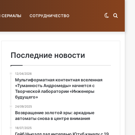
Switch
Поиск
И СЕРИАЛЫ
СОТРУДНИЧЕСТВО
skin
по
Последние новости
12/04/2026
базе...
Мультиформатная контентная вселенная
«Туманность Андромеды» начнется с
Творческой лаборатории «Инженеры
будущего»
24/09/2025
Возвращение золотой эры: аркадные
автоматы снова в центре внимания
18/07/2025
Гейб Ньюэлл дал интервью Ютуб каналу с 19