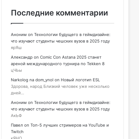
Последние комментарии
Аноним
on
Технологии будущего в геймдизайне:
что изучают студенты чешских вузов в 2025 году
ярЯш
Александр
on
Comic Con Astana 2025 станет
ареной международного турнира по Tekken 8
цЧЬы
Narkolog na dom_ynol
on
Новый логотип ESL
Здорова, народ Близкий человек уже несколько
дней…
Аноним
on
Технологии будущего в геймдизайне:
что изучают студенты чешских вузов в 2025 году
АкЬФ
Павел
on
Топ-5 лучших стримеров на YouTube и
Twitch
кЯНО