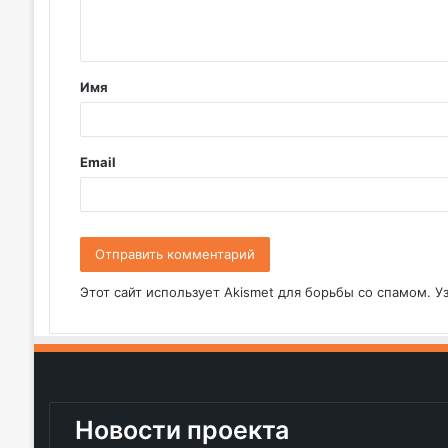
е
н
т
Имя
а
р
и
Email
й
*
Этот сайт использует Akismet для борьбы со спамом.
У
Новости проекта