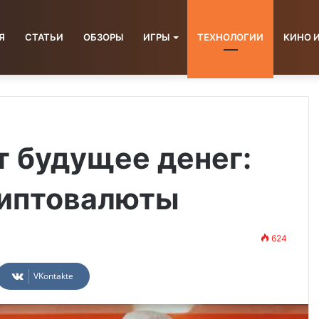
Я
СТАТЬИ
ОБЗОРЫ
ИГРЫ
ТЕХНОЛОГИИ
КИНО 
т будущее денег:
риптовалюты
624
VKontakte