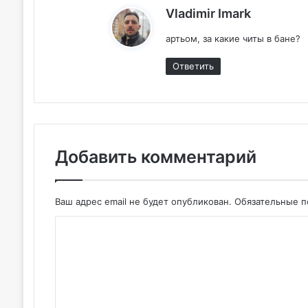
:
Vladimir Imark
артьом, за какие читы в бане?
Ответить
Добавить комментарий
Ваш адрес email не будет опубликован.
Обязательные 
К
о
м
м