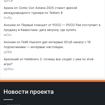
ЩРСи
Арина
on
Comic Con Astana 2025 станет ареной
международного турнира по Tekken 8
АчЗЦ
Аноним
on
Первый планшет от POCO — POCO Pad поступает в
продажу в Казахстане: дата запуска, где купить
мСнс
Аноним
on
Гейб Ньюэлл дал интервью Ютуб каналу с 19
подписчиками — интервью настоящее.
цСбм
Аресений
on
Helldivers 2: почему все сходят с ума по этой
игре?
ЩЛНы
Новости проекта