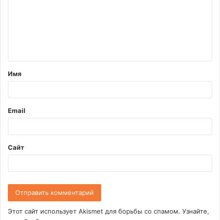
м
м
е
н
т
Имя
а
р
и
Email
й
*
Сайт
Этот сайт использует Akismet для борьбы со спамом.
Узнайте,