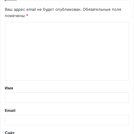
Ваш адрес email не будет опубликован.
Обязательные поля
помечены
*
К
о
м
м
е
н
т
Имя
а
р
и
Email
й
*
Сайт