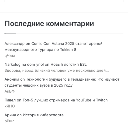
Последние комментарии
Александр
on
Comic Con Astana 2025 станет ареной
международного турнира по Tekken 8
цЧЬы
Narkolog na dom_ynol
on
Новый логотип ESL
Здорова, народ Близкий человек уже несколько дней…
Аноним
on
Технологии будущего в геймдизайне: что изучают
студенты чешских вузов в 2025 году
АкЬФ
Павел
on
Топ-5 лучших стримеров на YouTube и Twitch
кЯНО
Арина
on
История киберспорта
рРщл