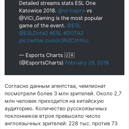
Detailed streams stats ESL One
Katowice 2018.
@virtuspro
vs
@ViCi_Gaming is the most popular
game of the event.
@ESL
@ESLDota2
#ESL
#DOTA2
pic.twitter.com/n3NZCthYnJ
— Esports Charts 🇺🇦
(@EsportsCharts)
February 26, 2018
Согласно данным агентства, чемпионат
посмотрели более 3 млн зрителей. Около 2,7
млн человек приходится на китайскую
аудиторию. Количество русскоязычных
поклонников втрое превысило число
англоязычных зрителей: 228 тыс. против 73