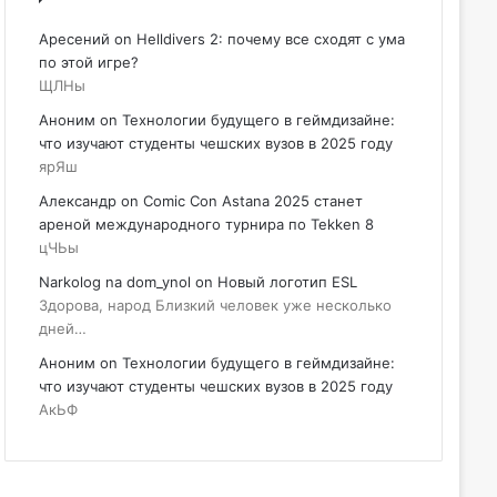
Аресений
on
Helldivers 2: почему все сходят с ума
по этой игре?
ЩЛНы
Аноним
on
Технологии будущего в геймдизайне:
что изучают студенты чешских вузов в 2025 году
ярЯш
Александр
on
Comic Con Astana 2025 станет
ареной международного турнира по Tekken 8
цЧЬы
Narkolog na dom_ynol
on
Новый логотип ESL
Здорова, народ Близкий человек уже несколько
дней…
Аноним
on
Технологии будущего в геймдизайне:
что изучают студенты чешских вузов в 2025 году
АкЬФ