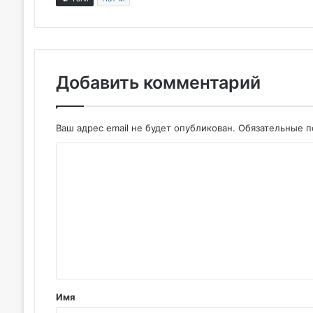
Добавить комментарий
Ваш адрес email не будет опубликован.
Обязательные 
К
о
м
м
е
н
т
Имя
а