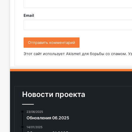
р
и
Email
й
*
Этот сайт использует Akismet для борьбы со спамом.
У
Новости проекта
23/06/2025
Обновления 06.2025
14/01/2025