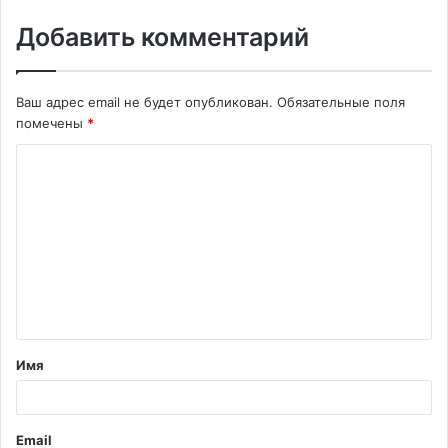
Добавить комментарий
Ваш адрес email не будет опубликован.
Обязательные поля
помечены
*
К
о
м
м
е
н
т
Имя
а
р
и
Email