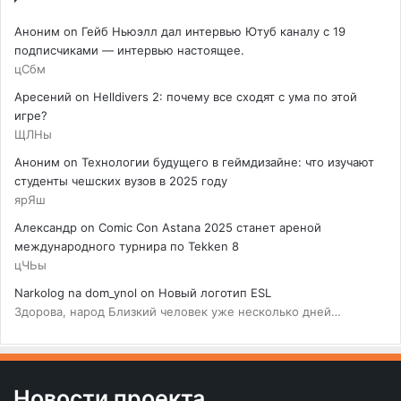
Аноним
on
Гейб Ньюэлл дал интервью Ютуб каналу с 19
подписчиками — интервью настоящее.
цСбм
Аресений
on
Helldivers 2: почему все сходят с ума по этой
игре?
ЩЛНы
Аноним
on
Технологии будущего в геймдизайне: что изучают
студенты чешских вузов в 2025 году
ярЯш
Александр
on
Comic Con Astana 2025 станет ареной
международного турнира по Tekken 8
цЧЬы
Narkolog na dom_ynol
on
Новый логотип ESL
Здорова, народ Близкий человек уже несколько дней…
Новости проекта